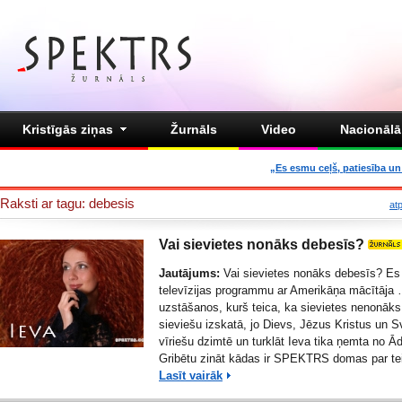
Kristīgās ziņas
Žurnāls
Video
Nacionālā 
„Es esmu ceļš, patiesība un 
Raksti ar tagu: debesis
at
Vai sievietes nonāks debesīs?
Jautājums:
Vai sievietes nonāks debesīs? Es 
televīzijas programmu ar Amerikāņa mācītāja
uzstāšanos, kurš teica, ka sievietes nenonāk
sieviešu izskatā, jo Dievs, Jēzus Kristus un S
vīriešu dzimtē un turklāt Ieva tika ņemta no Ā
Gribētu zināt kādas ir SPEKTRS domas par tei
Lasīt vairāk