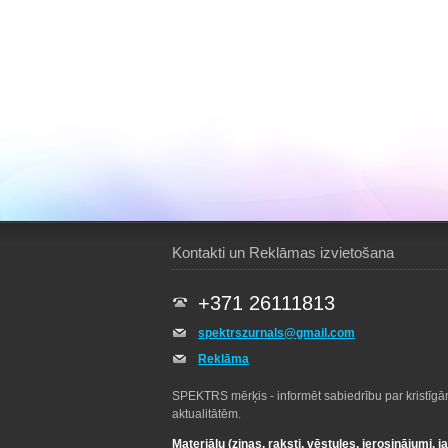
Kontakti un Reklāmas izvietošana
+371 26111813
spektrszurnals@gmail.com
Reklāma
SPEKTRS mērķis - informēt sabiedrību par kristīg
aktualitātēm.
Materiālu (ziņas, raksti, vēstules, ierosinājumi, j