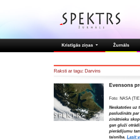
Kristīgās ziņas
Žurnāls
Raksti ar tagu: Darvins
Evensons pr
Foto: NASA (T
Neskatoties uz t
pasludināts par
zinātnieku sko
gan gluži otrād
pierādījumu tam
taisnība.
Lasīt v