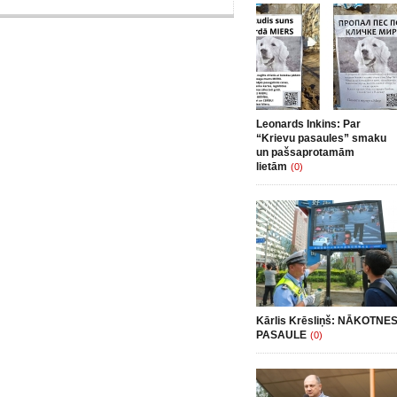
Leonards Inkins: Par
“Krievu pasaules” smaku
un pašsaprotamām
lietām
(0)
Kārlis Krēsliņš: NĀKOTNE
PASAULE
(0)