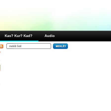
Kas? Kur? Kad?
Audio