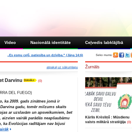
Video
Nacionālā identitāte
Ceļvedis labklājībā
„Es esmu ceļš, patiesība un dzīvība.” (Jāņa 14:6)
Seko mums:
Žurnāls
atpakaļ uz sākumlapu
et Darvinu
(0)
IERRA DEL FUEGO)
o, ka 2009. gads zinātnes jomā ir
 Darvina gadu, tomēr milzums skaits
pojas ar uzslavām un apsveikumiem, bet
Kārlis Krēsliņš : Mūsdienu
i, aizvien vairāk parādās neapšaubāmu
valsts militārā stratēģija
(0)
, ka Evolūcijas radītājam nav bijusi
airāk