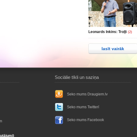
Leonards Inkins: Troļļi
(2)
lasīt vairāk
Sociālie tīkli un saziņa
Seko mums Draugiem.lv
Seko mums Twitterī
Seko mums Facebook
ām
autājumi)