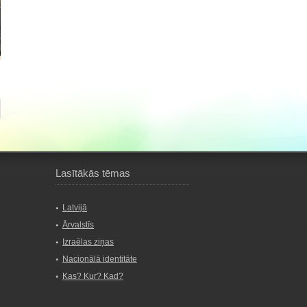
Lasītākās tēmas
Latvijā
Ārvalstīs
Izraēlas ziņas
Nacionālā identitāte
Kas? Kur? Kad?