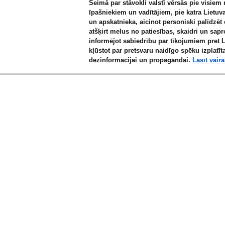
Seimā par stāvokli valstī vērsās pie visiem
īpašniekiem un vadītājiem, pie katra Lietuv
un apskatnieka, aicinot personiski palīdzēt
atšķirt melus no patiesības, skaidri un sap
informējot sabiedrību par tīkojumiem pret 
kļūstot par pretsvaru naidīgo spēku izplatīta
dezinformācijai un propagandai.
Lasīt vair