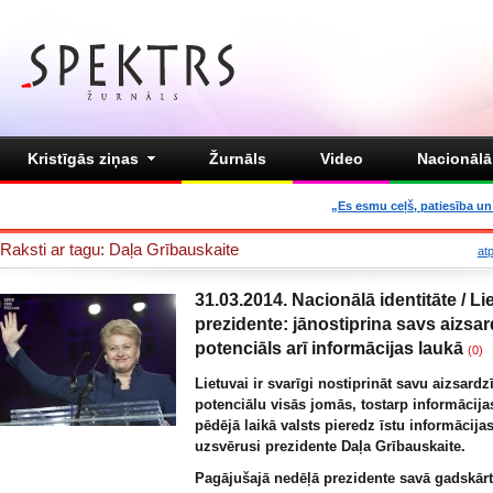
Kristīgās ziņas
Žurnāls
Video
Nacionālā 
„Es esmu ceļš, patiesība un 
Raksti ar tagu: Daļa Grībauskaite
at
31.03.2014. Nacionālā identitāte / L
prezidente: jānostiprina savs aizsa
potenciāls arī informācijas laukā
(0)
Lietuvai ir svarīgi nostiprināt savu aizsardz
potenciālu visās jomās, tostarp informācijas
pēdējā laikā valsts pieredz īstu informācijas
uzsvērusi prezidente Daļa Grībauskaite.
Pagājušajā nedēļā prezidente savā gadskār