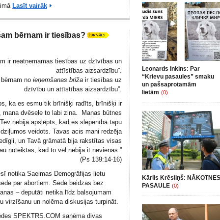
eimā
Lasīt vairāk
am bērnam ir tiesības?
m ir neatņemamas tiesības uz dzīvības un
Leonards Inkins: Par
attīstības aizsardzību”.
“Krievu pasaules” smaku
m bērnam no
ieņemšanas brīža
ir tiesības uz
un pašsaprotamām
dzīvību un attīstības aizsardzību”.
lietām
(0)
s, ka es esmu tik brīnišķi radīts, brīnišķi ir
i, mana dvēsele to labi zina. Manas būtnes
Tev nebija apslēpts, kad es slepenībā tapu
 dziļumos veidots. Tavas acis mani redzēja
dīgli, un Tavā grāmatā bija rakstītas visas
u noteiktas, kad to vēl nebija it nevienas.”
(Ps 139:14-16)
ī notika Saeimas Demogrāfijas lietu
Kārlis Krēsliņš: NĀKOTNE
sēde par abortiem. Sēde beidzās bez
PASAULE
(0)
nas – deputāti netika līdz balsojumam
u virzīšanu un nolēma diskusijas turpināt.
sēdes SPEKTRS.COM saņēma divas