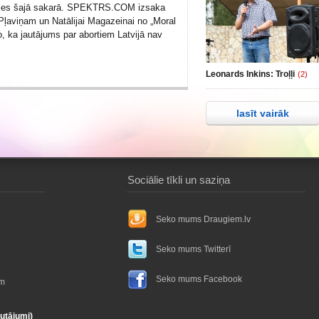
ules šajā sakarā. SPEKTRS.COM izsaka
Pļaviņam un Natālijai Magazeinai no „Moral
o, ka jautājums par abortiem Latvijā nav
Leonards Inkins: Troļļi
(2)
lasīt vairāk
Sociālie tīkli un saziņa
Seko mums Draugiem.lv
Seko mums Twitterī
Seko mums Facebook
ām
autājumi)