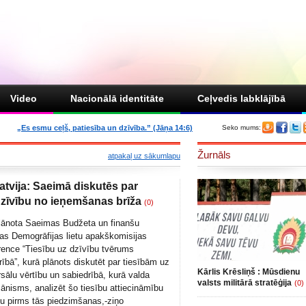
Video
Nacionālā identitāte
Ceļvedis labklājībā
„Es esmu ceļš, patiesība un dzīvība.” (Jāņa 14:6)
Seko mums:
Žurnāls
atpakaļ uz sākumlapu
atvija: Saeimā diskutēs par
dzīvību no ieņemšanas brīža
(0)
plānota Saeimas Budžeta un finanšu
jas Demogrāfijas lietu apakškomisijas
rence “Tiesību uz dzīvību tvērums
ībā”, kurā plānots diskutēt par tiesībām uz
Kārlis Krēsliņš : Mūsdienu
sālu vērtību un sabiedrībā, kurā valda
valsts militārā stratēģija
(0)
mānisms, analizēt šo tiesību attiecināmību
nu pirms tās piedzimšanas,-ziņo