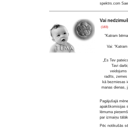
spektrs.com Sa
Vai nedzimuš
(183)
“Katram bērna
Vai: “Katra
„Es Tev pateico
Tavi darb
veidojums 
radīts, zemes
kā bezmiesas ie
manas dienas, ja
Pagājušajā mēnes
apakškomisijas 
lēmuma pieņemša
par izmaiņu tālāk
Pēc notikušās 