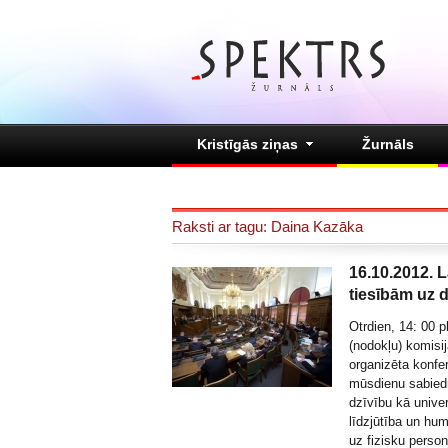
Kristīgās ziņas
Žurnāls
Raksti ar tagu: Daina Kazāka
16.10.2012. L
tiesībām uz 
Otrdien, 14: 00 
(nodokļu) komisi
organizēta konfe
mūsdienu sabiedr
dzīvību kā univer
līdzjūtība un hu
uz fizisku perso