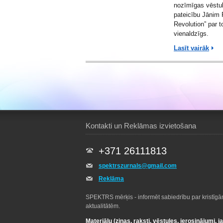
nozīmīgas vēst
pateicību Jānim 
Revolution” par t
vienaldzīgs.
Lasīt vairāk
Kontakti un Reklāmas izvietošana
+371 26111813
spektrszurnals@gmail.com
Reklāma
SPEKTRS mērķis - informēt sabiedrību par kristīg
aktualitātēm.
Materiālu (ziņas, raksti, vēstules, ierosinājumi, j