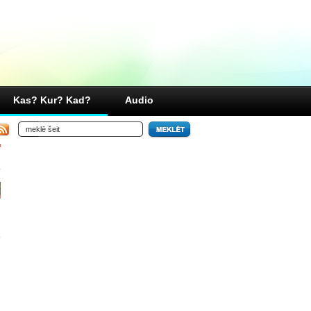
Kas? Kur? Kad?
Audio