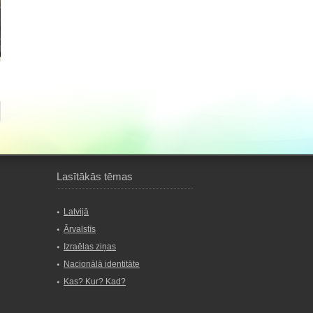
Lasītākās tēmas
Latvijā
Ārvalstīs
Izraēlas ziņas
Nacionālā identitāte
Kas? Kur? Kad?