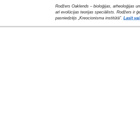
Rodžers Oaklends – bioloģijas, arheoloģijas un
arī evolūcijas teorijas speciālists. Rodžers ir ģ
pasniedzējs „Kreocionisma institūtā”.
Lasīt va