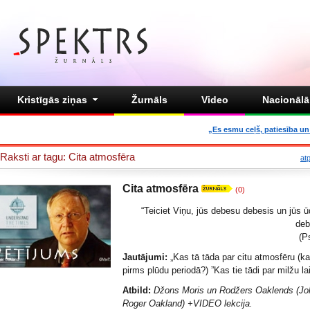
Kristīgās ziņas
Žurnāls
Video
Nacionālā 
„Es esmu ceļš, patiesība un 
Raksti ar tagu: Cita atmosfēra
at
Cita atmosfēra
(0)
“Teiciet Viņu, jūs debesu debesis un jūs ū
deb
(P
Jautājumi:
„Kas tā tāda par citu atmosfēru (ka
pirms plūdu periodā?) ”Kas tie tādi par milžu l
Atbild:
Džons Moris un Rodžers Oaklends (Joh
Roger Oakland) +VIDEO lekcija.