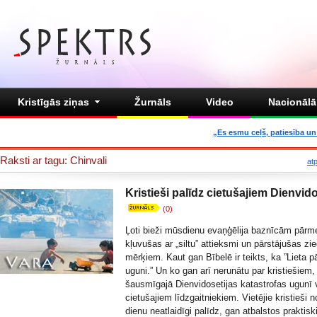
Kristīgās ziņas
Žurnāls
Video
Nacionālā 
„Es esmu ceļš, patiesība un 
Raksti ar tagu: Chinvali
at
Kristieši palīdz cietušajiem Dienvido
(0)
Ļoti bieži mūsdienu evaņģēlija baznīcām pārme
kļuvušas ar „siltu” attieksmi un pārstājušas zi
mērķiem. Kaut gan Bībelē ir teikts, ka ”Lieta 
uguni.” Un ko gan arī nerunātu par kristiešiem,
šausmīgajā Dienvidosetijas katastrofas ugunī v
cietušajiem līdzgaitniekiem. Vietējie kristieši 
dienu neatlaidīgi palīdz, gan atbalstos praktiski