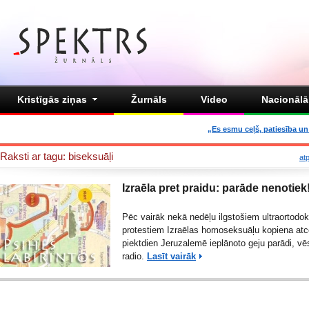
Kristīgās ziņas
Žurnāls
Video
Nacionālā 
„Es esmu ceļš, patiesība un 
Raksti ar tagu: biseksuāļi
at
Izraēla pret praidu: parāde nenotiek
Pēc vairāk nekā nedēļu ilgstošiem ultraortodok
protestiem Izraēlas homoseksuāļu kopiena atc
piektdien Jeruzalemē ieplānoto geju parādi, vē
radio.
Lasīt vairāk