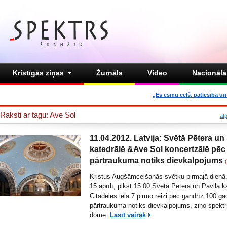
Kristīgās ziņas
Žurnāls
Video
Nacionālā 
„Es esmu ceļš, patiesība un 
Raksti ar tagu: Ave Sol
at
11.04.2012. Latvija: Svētā Pētera un
katedrālē &Ave Sol koncertzālē pēc
pārtraukuma notiks dievkalpojums
Kristus Augšāmcelšanās svētku pirmajā dienā,
15.aprīlī, plkst.15 00 Svētā Pētera un Pāvila k
Citadeles ielā 7 pirmo reizi pēc gandrīz 100 ga
pārtraukuma notiks dievkalpojums,-ziņo spekt
dome.
Lasīt vairāk