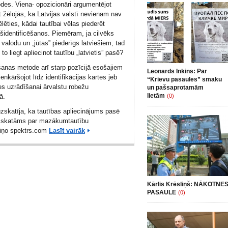
es. Viena- opozicionāri argumentējot
t žēlojās, ka Latvijas valstī nevienam nav
ēlēties, kādai tautībai vēlas piederēt
šidentificēšanos. Piemēram, ja cilvēks
 valodu un „jūtas” piederīgs latviešiem, tad
o liegt apliecinot tautību „latvietis” pasē?
šanas metode arī starp pozīcijā esošajiem
Leonards Inkins: Par
enkāršojot līdz identifikācijas kartes jeb
“Krievu pasaules” smaku
es uzrādīšanai ārvalstu robežu
un pašsaprotamām
lietām
ā.
(0)
uzskatīja, ka tautības apliecinājums pasē
 uzskatāms par mazākumtautību
ziņo
spektrs.com
Lasīt vairāk
Kārlis Krēsliņš: NĀKOTNE
PASAULE
(0)