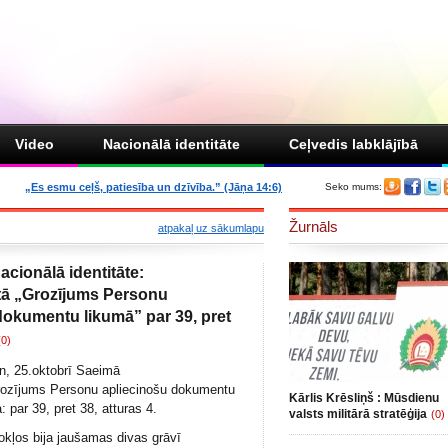
Video
Nacionālā identitāte
Ceļvedis labklājībā
„Es esmu ceļš, patiesība un dzīvība.” (Jāņa 14:6)
Seko mums:
Žurnāls
atpakaļ uz sākumlapu
acionālā identitāte:
tā „Grozījums Personu
dokumentu likumā” par 39, pret
(0)
en, 25.oktobrī Saeimā
rozījums Personu apliecinošu dokumentu
Kārlis Krēsliņš : Mūsdienu
: par 39, pret 38, atturas 4.
valsts militārā stratēģija
(0)
dokļos bija jaušamas divas grāvī