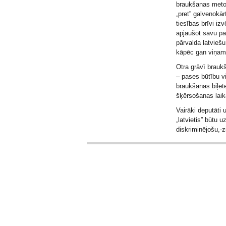
braukšanas metod
„pret” galvenokār
tiesības brīvi izv
apjaušot savu pa
pārvalda latviešu
kāpēc gan viņam t
Otra grāvī brauk
– pases būtību vi
braukšanas biļet
šķērsošanas laik
Vairāki deputāti 
„latvietis” būtu
diskriminējošu,-