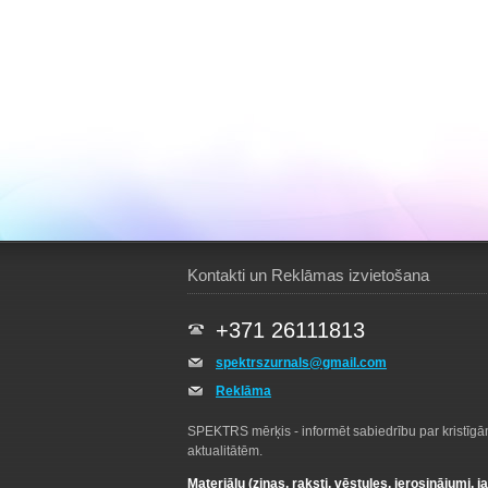
Kontakti un Reklāmas izvietošana
+371 26111813
spektrszurnals@gmail.com
Reklāma
SPEKTRS mērķis - informēt sabiedrību par kristīg
aktualitātēm.
Materiālu (ziņas, raksti, vēstules, ierosinājumi, j