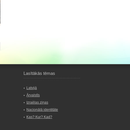
Lasītākās tēmas
Latvijā
Ārvalstīs
Izraēlas ziņas
Nacionālā identitāte
Kas? Kur? Kad?