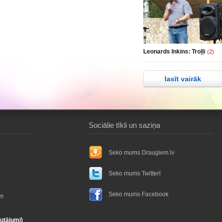
Leonards Inkins: Troļļi
(2)
lasīt vairāk
Sociālie tīkli un saziņa
Seko mums Draugiem.lv
Seko mums Twitterī
Seko mums Facebook
ām
autājumi)