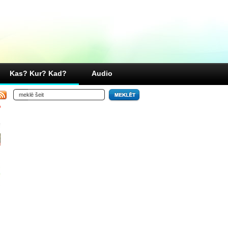
Kas? Kur? Kad?
Audio