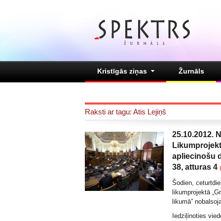
Kristīgās ziņas
Žurnāls
Raksti ar tagu: Atis Lejiņš
25.10.2012. N
Likumprojek
apliecinošu 
38, atturas 4
Šodien, ceturtdi
likumprojektā „G
likumā” nobalsoja
Iedziļinoties vie