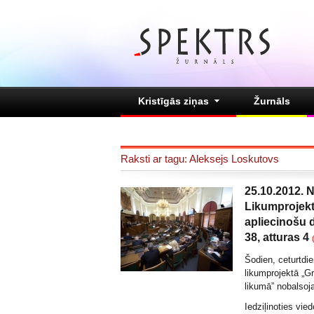
Kristīgās ziņas
Žurnāls
Raksti ar tagu: Aleksejs Loskutovs
25.10.2012. N
Likumprojek
apliecinošu 
38, atturas 4
Šodien, ceturtdi
likumprojektā „G
likumā” nobalsoja
Iedziļinoties vie