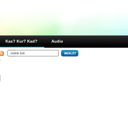
Kas? Kur? Kad?
Audio