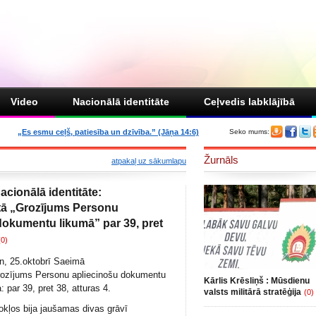
Video
Nacionālā identitāte
Ceļvedis labklājībā
„Es esmu ceļš, patiesība un dzīvība.” (Jāņa 14:6)
Seko mums:
Žurnāls
atpakaļ uz sākumlapu
acionālā identitāte:
tā „Grozījums Personu
dokumentu likumā” par 39, pret
(0)
en, 25.oktobrī Saeimā
rozījums Personu apliecinošu dokumentu
Kārlis Krēsliņš : Mūsdienu
: par 39, pret 38, atturas 4.
valsts militārā stratēģija
(0)
dokļos bija jaušamas divas grāvī