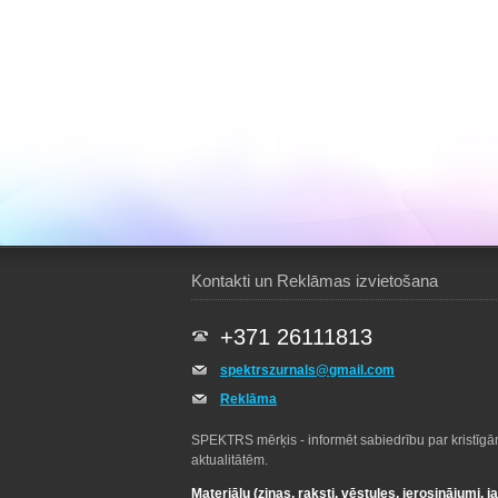
Kontakti un Reklāmas izvietošana
+371 26111813
spektrszurnals@gmail.com
Reklāma
SPEKTRS mērķis - informēt sabiedrību par kristīg
aktualitātēm.
Materiālu (ziņas, raksti, vēstules, ierosinājumi, j