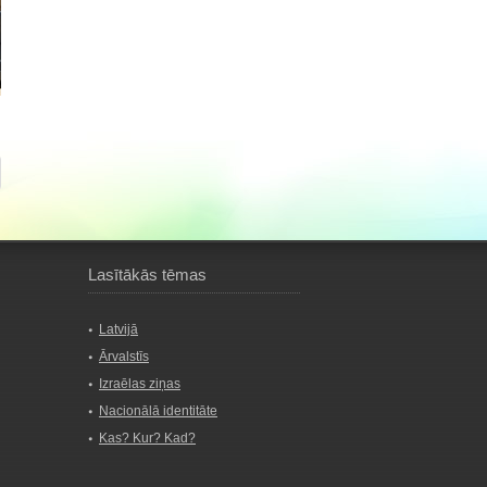
Lasītākās tēmas
Latvijā
Ārvalstīs
Izraēlas ziņas
Nacionālā identitāte
Kas? Kur? Kad?