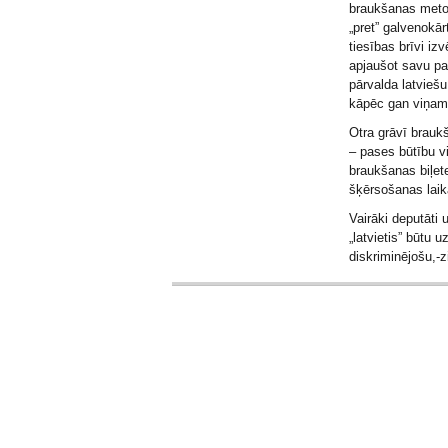
braukšanas metod
„pret” galvenokār
tiesības brīvi izv
apjaušot savu pa
pārvalda latviešu
kāpēc gan viņam t
Otra grāvī brauk
– pases būtību vi
braukšanas biļet
šķērsošanas laik
Vairāki deputāti 
„latvietis” būtu
diskriminējošu,-