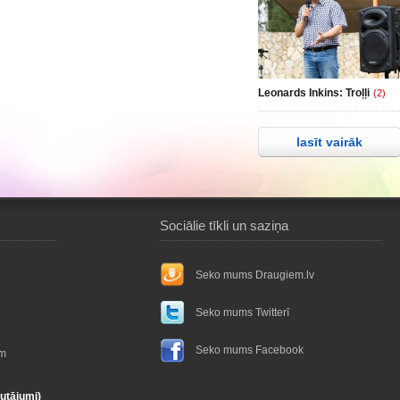
Leonards Inkins: Troļļi
(2)
lasīt vairāk
Sociālie tīkli un saziņa
Seko mums Draugiem.lv
Seko mums Twitterī
Seko mums Facebook
ām
autājumi)