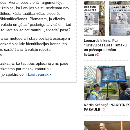
es. Viena- opozicionāri argumentējot
t žēlojās, ka Latvijas valstī nevienam nav
ēlēties, kādai tautībai vēlas piederēt
šidentificēšanos. Piemēram, ja cilvēks
 valodu un „jūtas” piederīgs latviešiem, tad
o liegt apliecinot tautību „latvietis” pasē?
šanas metode arī starp pozīcijā esošajiem
Leonards Inkins: Par
enkāršojot līdz identifikācijas kartes jeb
“Krievu pasaules” smaku
es uzrādīšanai ārvalstu robežu
un pašsaprotamām
lietām
ā.
(0)
uzskatīja, ka tautības apliecinājums pasē
 uzskatāms par mazākumtautību
ziņo
spektrs.com
Lasīt vairāk
Kārlis Krēsliņš: NĀKOTNE
PASAULE
(0)