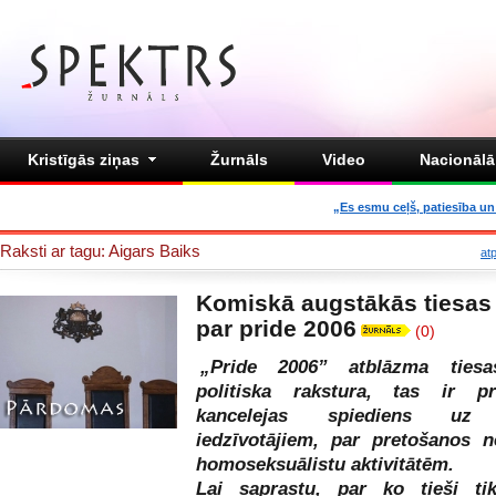
Kristīgās ziņas
Žurnāls
Video
Nacionālā 
„Es esmu ceļš, patiesība un 
Raksti ar tagu: Aigars Baiks
at
Komiskā augstākās tiesas
par pride 2006
(0)
„Pride 2006” atblāzma tiesa
politiska rakstura, tas ir pr
kancelejas spiediens uz 
iedzīvotājiem, par pretošanos n
homoseksuālistu aktivitātēm.
Lai saprastu, par ko tieši ti