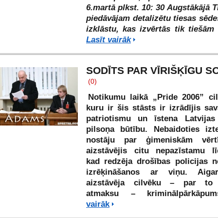
6.martā plkst. 10: 30 Augstākājā T
piedāvājam detalizētu tiesas sēd
izklāstu, kas izvērtās tik tiešā
Lasīt vairāk
SODĪTS PAR VĪRIŠĶĪGU SO
(0)
Notikumu laikā „Pride 2006” cil
kuru ir šis stāsts ir izrādījis s
patriotismu un īstena Latvijas 
pilsoņa būtību. Nebaidoties izt
nostāju par ģimeniskām vēr
aizstāvējis citu nepazīstamu līd
kad redzēja drošības policijas n
izrēķināšanos ar viņu. Aiga
aizstāvēja cilvēku – par to
atmaksu – kriminālpārkāp
vairāk