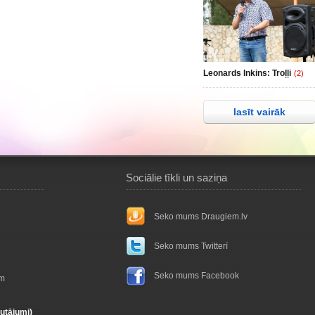
Leonards Inkins: Troļļi
(2)
lasīt vairāk
Sociālie tīkli un saziņa
Seko mums Draugiem.lv
Seko mums Twitterī
Seko mums Facebook
ām
autājumi)