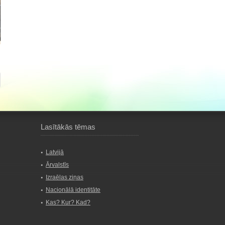
Lasītākās tēmas
Latvijā
Ārvalstīs
Izraēlas ziņas
Nacionālā identitāte
Kas? Kur? Kad?