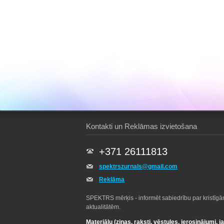
Kontakti un Reklāmas izvietošana
+371 26111813
spektrszurnals@gmail.com
Reklāma
SPEKTRS mērķis - informēt sabiedrību par kristīg
aktualitātēm.
Materiālu (ziņas, raksti, vēstules, ierosinājumi, j