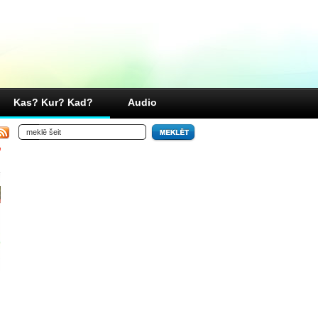
Kas? Kur? Kad?
Audio