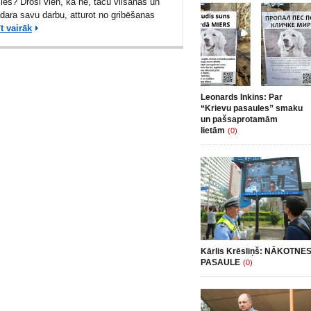
ies? Droši vien, ka nē, taču vilšanās un
dara savu darbu, atturot no gribēšanas
t vairāk
Leonards Inkins: Par
“Krievu pasaules” smaku
un pašsaprotamām
lietām
(0)
Kārlis Krēsliņš: NĀKOTNE
PASAULE
(0)