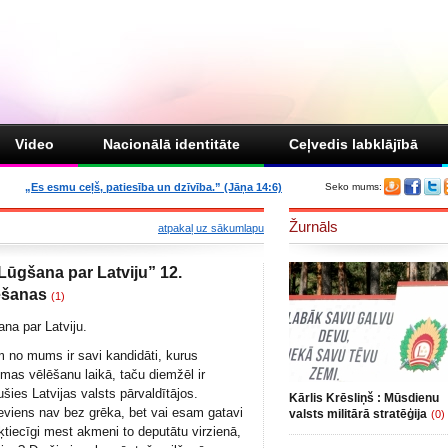
Video
Nacionālā identitāte
Ceļvedis labklājībā
„Es esmu ceļš, patiesība un dzīvība.” (Jāņa 14:6)
Seko mums:
Žurnāls
atpakaļ uz sākumlapu
Lūgšana par Latviju” 12.
ēšanas
(1)
na par Latviju.
m no mums ir savi kandidāti, kurus
imas vēlēšanu laikā, taču diemžēl ir
lušies Latvijas valsts pārvaldītājos.
Kārlis Krēsliņš : Mūsdienu
viens nav bez grēka, bet vai esam gatavi
valsts militārā stratēģija
(0)
tiecīgi mest akmeni to deputātu virzienā,