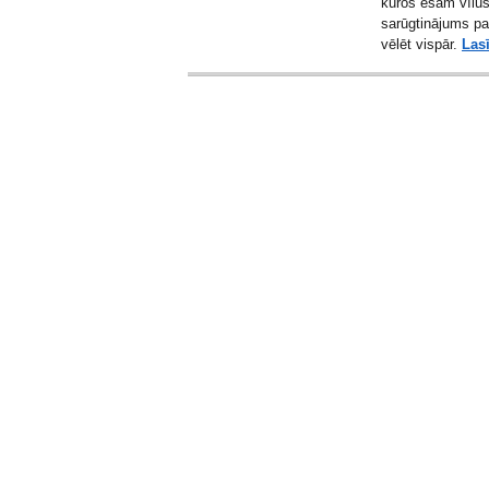
kuros esam vīluš
sarūgtinājums pa
vēlēt vispār.
Lasī