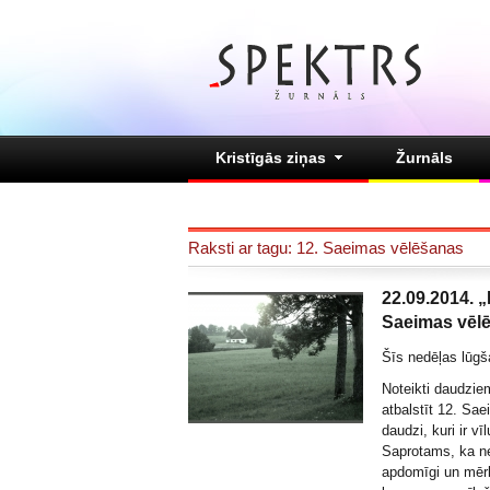
Kristīgās ziņas
Žurnāls
Raksti ar tagu: 12. Saeimas vēlēšanas
22.09.2014. „
Saeimas vēl
Šīs nedēļas lūgša
Noteikti daudzie
atbalstīt 12. Sae
daudzi, kuri ir vī
Saprotams, ka ne
apdomīgi un mērķ