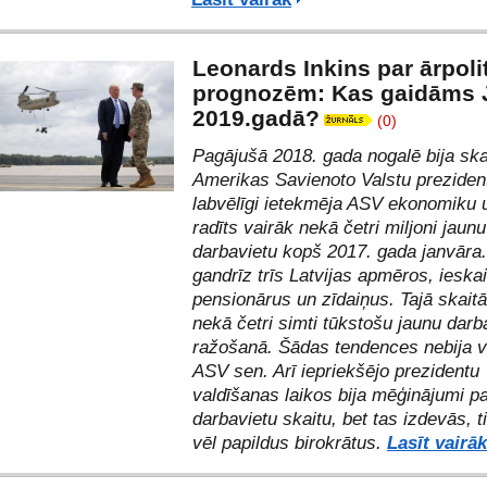
Leonards Inkins par ārpoli
prognozēm: Kas gaidāms 
2019.gadā?
(0)
Pagājušā 2018. gada nogalē bija ska
Amerikas Savienoto Valstu prezident
labvēlīgi ietekmēja ASV ekonomiku u
radīts vairāk nekā četri miljoni jaunu
darbavietu kopš 2017. gada janvāra.
gandrīz trīs Latvijas apmēros, ieskai
pensionārus un zīdaiņus. Tajā skaitā
nekā četri simti tūkstošu jaunu darb
ražošanā. Šādas tendences nebija 
ASV sen. Arī iepriekšējo prezidentu
valdīšanas laikos bija mēģinājumi pal
darbavietu skaitu, bet tas izdevās, t
vēl papildus birokrātus.
Lasīt vairāk