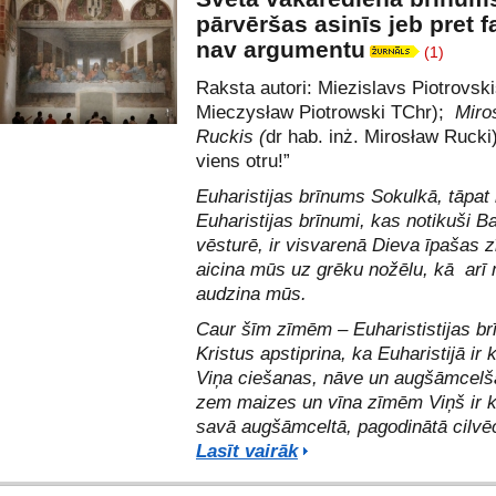
pārvēršas asinīs jeb pret 
nav argumentu
(1)
Raksta autori: Miezislavs Piotrovski
Mieczysław Piotrowski TChr)
;
Miro
Ruckis (
dr hab. inż. Mirosław Rucki
viens otru!”
Euharistijas brīnums Sokulkā, tāpat 
Euharistijas brīnumi, kas notikuši B
vēsturē, ir visvarenā Dieva īpašas 
aicina mūs uz grēku nožēlu, kā arī
audzina mūs.
Caur šīm zīmēm – Euharististijas b
Kristus apstiprina, ka Euharistijā ir
Viņa ciešanas, nāve un augšāmcelš
zem maizes un vīna zīmēm Viņš ir 
savā augšāmceltā, pagodinātā cilv
Lasīt vairāk