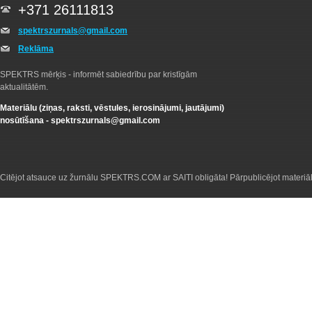
+371 26111813
spektrszurnals@gmail.com
Reklāma
SPEKTRS mērķis - informēt sabiedrību par kristīgām
aktualitātēm.
Materiālu (ziņas, raksti, vēstules, ierosinājumi, jautājumi)
nosūtīšana -
spektrszurnals@gmail.com
Citējot atsauce uz žurnālu SPEKTRS.COM ar SAITI obligāta! Pārpublicējot materiā