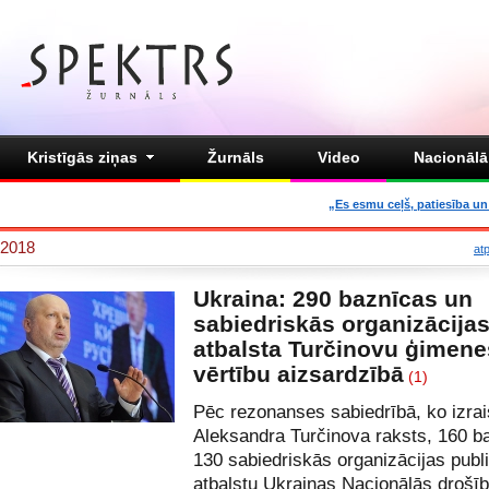
Kristīgās ziņas
Žurnāls
Video
Nacionālā 
„Es esmu ceļš, patiesība un 
2018
at
Ukraina: 290 baznīcas un
sabiedriskās organizācija
atbalsta Turčinovu ģimene
vērtību aizsardzībā
(1)
Pēc rezonanses sabiedrībā, ko izrai
Aleksandra Turčinova raksts, 160 b
130 sabiedriskās organizācijas publ
atbalstu Ukrainas Nacionālās drošī