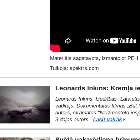
Materiāls sagatavots, izmantojot Р
Tulkoja: spektrs.com
Leonards Inkins: Kremļa i
Leonards Inkins, biedrības
“Latvietis
vadītājs; Dokumentālās filmas
„Būt 
autors; Grāmatas “
Neizmantoto iesp
3 daļās autors.
Lasīt vairāk
Svētā vakarēdiena brīnums