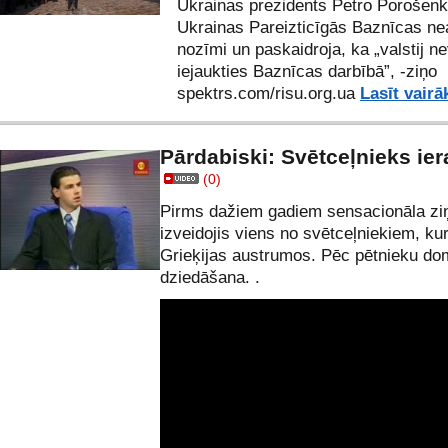
Ukrainas prezidents Petro Porošen
Ukrainas Pareizticīgās Baznīcas ne
nozīmi un paskaidroja, ka „valstij n
iejaukties Baznīcas darbībā”, -ziņo
spektrs.com/
risu.org.ua
Lasīt vairā
Pārdabiski: Svētceļnieks ier
(0)
Pirms dažiem gadiem sensacionāla ziņa 
izveidojis viens no svētceļniekiem, ku
Grieķijas austrumos. Pēc pētnieku do
dziedāšana. .