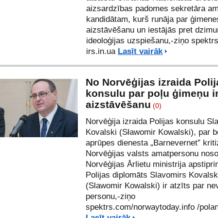
aizsardzības padomes sekretāra a
kandidātam, kurš runāja par ģimene
aizstāvēšanu un iestājās pret dzim
ideoloģijas uzspiešanu,-ziņo spektr
irs.in.ua
Lasīt vairāk
No Norvēģijas izraida Polij
konsulu par poļu ģimeņu i
aizstāvēšanu
(0)
Norvēģija izraida Polijas konsulu Sl
Kovalski (Sławomir Kowalski), par b
aprūpes dienesta „Barnevernet” krit
Norvēģijas valsts amatpersonu noso
Norvēģijas Ārlietu ministrija apstipri
Polijas diplomāts Slavomirs Kovalsk
(Slawomir Kowalski) ir atzīts par n
personu,-ziņo
spektrs.com/
norwaytoday.info
/pola
Lasīt vairāk