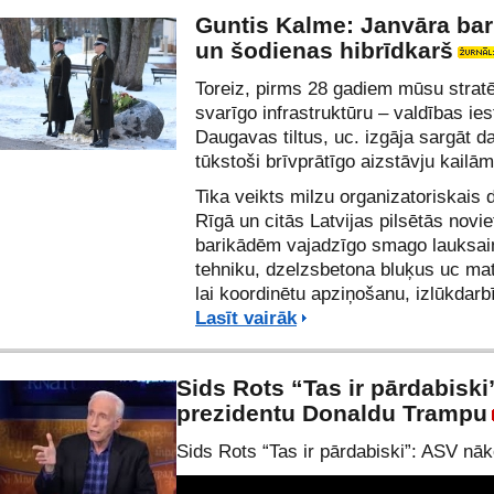
Guntis Kalme: Janvāra ba
un šodienas hibrīdkarš
Toreiz, pirms 28 gadiem mūsu stratē
svarīgo infrastruktūru – valdības ie
Daugavas tiltus, uc. izgāja sargāt d
tūkstoši brīvprātīgo aizstāvju kailā
Tika veikts milzu organizatoriskais d
Rīgā un citās Latvijas pilsētās novie
barikādēm vajadzīgo smago lauksa
tehniku, dzelzsbetona bluķus uc mat
lai koordinētu apziņošanu, izlūkdarb
Lasīt vairāk
Sids Rots “Tas ir pārdabisk
prezidentu Donaldu Trampu
Sids Rots “Tas ir pārdabiski”: ASV nā