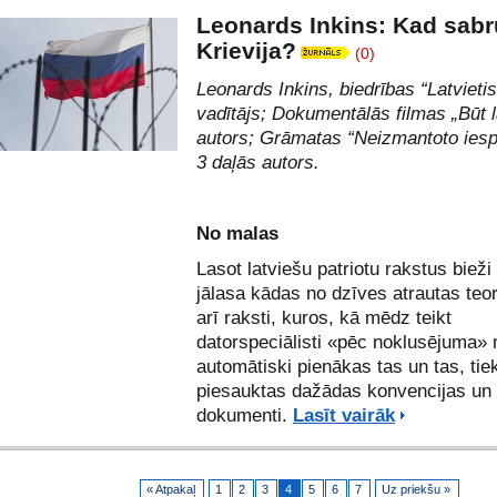
Leonards Inkins: Kad sab
Krievija?
(0)
Leonards Inkins, biedrības
“Latvietis
vadītājs; Dokumentālās filmas
„Būt 
autors;
Grāmatas “
Neizmantoto iesp
3 daļās autors.
No malas
Lasot latviešu patriotu rakstus bieži
jālasa kādas no dzīves atrautas teor
arī raksti, kuros, kā mēdz teikt
datorspeciālisti «pēc noklusējuma
automātiski pienākas tas un tas, tie
piesauktas dažādas konvencijas un
dokumenti.
Lasīt vairāk
« Atpakaļ
1
2
3
4
5
6
7
Uz priekšu »