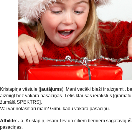
Kristapiņa vēstule (
jautājums
): Mani vecāki bieži ir aizņemti, b
aizmigt bez vakara pasaciņas. Tētis klausās ierakstus [grāmatu
žurnālā SPEKTRS].
Vai var nolasīt arī man? Gribu kādu vakara pasaciņu.
Atbilde
: Jā, Kristapiņ, esam Tev un citiem bērniem sagatavojuš
pasaciņas.