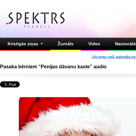
Kristīgās ziņas
Žurnāls
Video
Nacionālā 
„Es esmu ceļš, patiesība un 
Pasaka bērniem “Penijas dāvanu kaste” audio