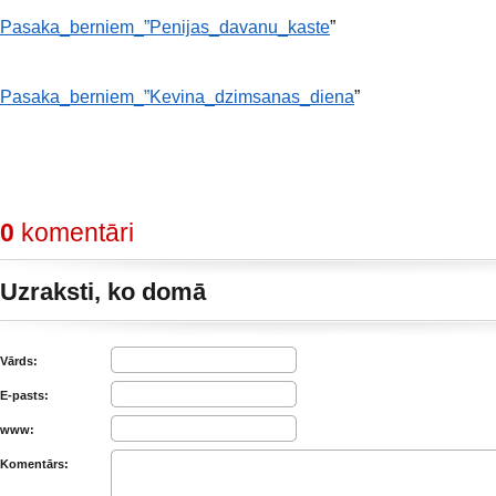
Pasaka_berniem_”Penijas_davanu_kaste
”
Pasaka_berniem_”Kevina_dzimsanas_diena
”
0
komentāri
Uzraksti, ko domā
Vārds:
E-pasts:
www:
Komentārs: