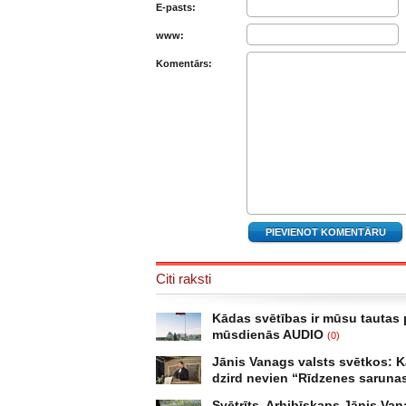
E-pasts:
www:
Komentārs:
Citi raksti
Kādas svētības ir mūsu tautas 
mūsdienās AUDIO
(0)
Rinta Bružēvica :Pāri mums pašiem Kād
Jānis Vanags valsts svētkos: K
atbalsojas mūsdienās. “Mēs nākam no 
dzird nevien “Rīdzenes sarunas
Latviju. Mēs to apdzīvojam un piepildām
“Kā es stāvēšu Dieva priekšā, kurš dzir
skumjām. Uz mums guļ seno laiku svētī
Svētrīts. Arhibīskaps Jānis Va