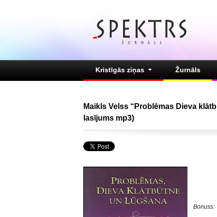
Kristīgās ziņas
Žurnāls
Maikls Velss “Problēmas Dieva klāt
lasījums mp3)
Bonuss: