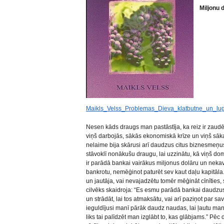
Miljonu 
Maikls_Velss_Problemas_Dieva_klatbutne_un_lu
Nesen kāds draugs man pastāstīja, ka reiz ir zaudē
viņš darbojās, sākās ekonomiskā krīze un viņš sā
nelaime bija skārusi arī daudzus citus biznesmeņus
stāvoklī nonākušu draugu, lai uzzinātu, kā viņš do
ir parādā bankai vairākus miljonus dolāru un nekavē
bankrotu, nemēģinot paturēt sev kaut daļu kapitāla
un jautāja, vai nevajadzētu tomēr mēģināt cīnīties, 
cilvēks skaidroja: “Es esmu parādā bankai daudzus
un strādāt, lai tos atmaksātu, vai arī paziņot par s
ieguldījusi manī pārāk daudz naudas, lai ļautu man
liks tai palīdzēt man izglābt to, kas glābjams.” Pē