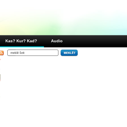
Kas? Kur? Kad?
Audio