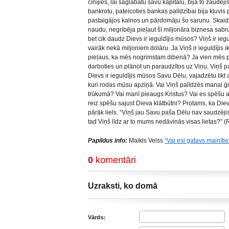
cīnījies, lai saglabātu savu kapitālu, bija to zaudēji
bankrotu, pateicoties bankas palīdzībai bija kļuvis
pastaigājos kalnos un pārdomāju šo sarunu. Skaidrs,
naudu, negribēja pieļaut šī miljonāra biznesa sa
bet cik daudz Dievs ir ieguldījis mūsos? Viņš ir iegu
vairāk nekā miljoniem dolāru. Ja Viņš ir ieguldījis 
pieļaus, ka mēs nogrimstam dibenā? Ja vien mēs pa
darboties un plānot un paraudzītos uz Viņu, Viņš pa
Dievs ir ieguldījis mūsos Savu Dēlu, vajadzētu lik
kuri rodas mūsu apziņā. Vai Viņš palīdzēs manai 
trūkumā? Vai manī pieaugs Kristus? Vai es spēšu 
reiz spēšu sajust Dieva klātbūtni? Protams, ka Die
pārāk liels. “Viņš jau Savu paša Dēlu nav saudzēji
tad Viņš līdz ar to mums nedāvinās visas lietas?” (
Papildus info:
Maikls Velss
“Vai esi gatavs mainīti
0
komentāri
Uzraksti, ko domā
Vārds: