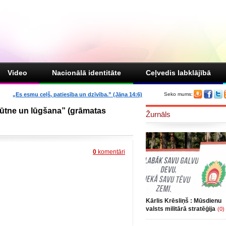
Video
Nacionālā identitāte
Ceļvedis labklājībā
„Es esmu ceļš, patiesība un dzīvība.” (Jāņa 14:6)
Seko mums:
būtne un lūgšana” (grāmatas
Žurnāls
0
komentāri
Kārlis Krēsliņš : Mūsdienu
valsts militārā stratēģija
(0)