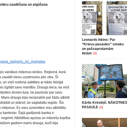
dolāru zaudēšana un atgūšana
Leonards Inkins: Par
“Krievu pasaules” smaku
un pašsaprotamām
lietām
(0)
gsana_lasijums_no_gramatas
jis vairākus miljonus dolāru. Reģionā, kurā
ka zaudēt vienu uzņēmumu pēc otra. Šī
, un viņš nolēma satikties ar kādu līdzīgā
mā izglābt savu mantību. Draugs teica, ka viņš
joties dosies turp, lai paziņotu par savu
. Mans draugs bija neizpratnē par šādu atbildi
strādāt un plānot, lai saglabātu iegūto. Šis
Kārlis Krēsliņš: NĀKOTNE
PASAULE
(0)
 miljonus. Es varu uzņemties visu atbildību
avu bankrotu. Šajā gadījumā banka ir
 nogrimt. Atbildības apziņa un interešu kopība
c dažiem gadiem mans draugs, kurš bija