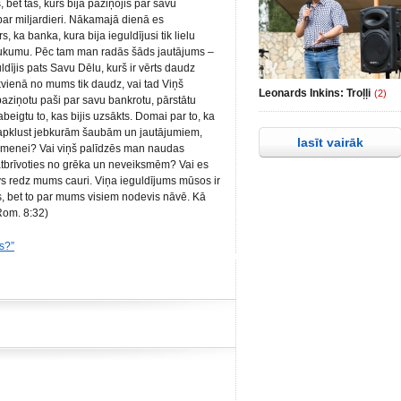
s, bet tas, kurš bija paziņojis par savu
 par miljardieri. Nākamajā dienā es
 ka banka, kura bija ieguldījusi tik lielu
brukumu. Pēc tam man radās šāds jautājums –
ldījis pats Savu Dēlu, kurš ir vērts daudz
ikvienā no mums tik daudz, vai tad Viņš
Leonards Inkins: Troļļi
(2)
ziņotu paši par savu bankrotu, pārstātu
beigtu to, kas bijis uzsākts. Domai par to, ka
t apklust jebkurām šaubām un jautājumiem,
lasīt vairāk
ģimenei? Vai viņš palīdzēs man naudas
atbrīvoties no grēka un neveiksmēm? Vai es
vs redz mums cauri. Viņa ieguldījums mūsos ir
s, bet to par mums visiem nodevis nāvē. Kā
Rom. 8:32)
es?”