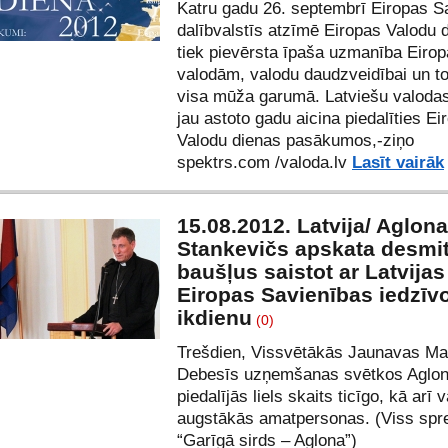
Katru gadu 26. septembrī Eiropas S
dalībvalstīs atzīmē Eiropas Valodu 
tiek pievērsta īpaša uzmanība Eiro
valodām, valodu daudzveidībai un t
visa mūža garumā. Latviešu valoda
jau astoto gadu aicina piedalīties Ei
Valodu dienas pasākumos,-ziņo
spektrs.com
/
valoda.lv
Lasīt vairāk
15.08.2012. Latvija/ Aglona
Stankevičs apskata desmi
baušļus saistot ar Latvijas
Eiropas Savienības iedzīv
ikdienu
(0)
Trešdien, Vissvētākās Jaunavas Ma
Debesīs uzņemšanas svētkos Aglo
piedalījās liels skaits ticīgo, kā arī 
augstākās amatpersonas. (Viss spre
“Garīgā sirds – Aglona”
)