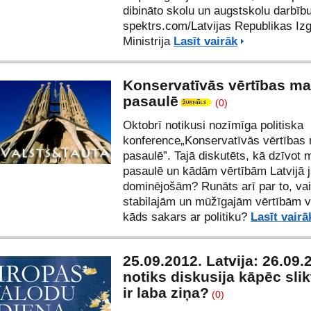
dibināto skolu un augstskolu darbību
spektrs.com
/Latvijas Republikas Izg
Ministrija
Lasīt vairāk
Konservatīvās vērtības ma
pasaulē
(0)
Oktobrī notikusi nozīmīga politiska
konference„Konservatīvās vērtības 
pasaulē”. Tajā diskutēts, kā dzīvot 
pasaulē un kādām vērtībām Latvijā 
dominējošām? Runāts arī par to, vai
stabilajām un mūžīgajām vērtībām v
kāds sakars ar politiku?
Lasīt vairā
25.09.2012. Latvija: 26.09.
notiks diskusija kāpēc slik
ir laba ziņa?
(0)