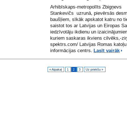
Arhibīskaps-metropolīts Zbigņevs
Stankevičs uzrunā, pievērsās desm
baušļiem, sīkāk apskatot katru no t
saistot tos ar Latvijas un Eiropas S
iedzīvotāju ikdienu un izaicinājumie
kuriem saskaras ikviens cilvēks,-zi
spektrs.com/ Latvijas Romas katoļu
informācijas centrs.
Lasīt vairāk
« Atpakaļ
1
2
3
Uz priekšu »