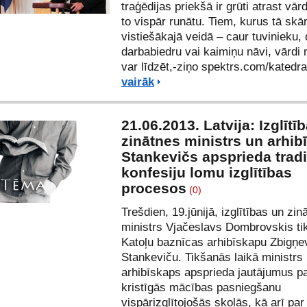
traģēdijas priekšā ir grūti atrast vārd
to vispār runātu. Tiem, kurus tā skā
vistiešākajā veidā – caur tuvinieku,
darbabiedru vai kaimiņu nāvi, vārdi
var līdzēt,-ziņo spektrs.com/katedra
vairāk
21.06.2013. Latvija: Izglītī
zinātnes ministrs un arhib
Stankevičs apsprieda trad
konfesiju lomu izglītības
procesos
(0)
Trešdien, 19.jūnijā, izglītības un zin
ministrs Vjačeslavs Dombrovskis ti
Katoļu baznīcas arhibīskapu Zbigņe
Stankeviču. Tikšanās laikā ministrs
arhibīskaps apsprieda jautājumus p
kristīgās mācības pasniegšanu
vispārizglītojošās skolās, kā arī pa