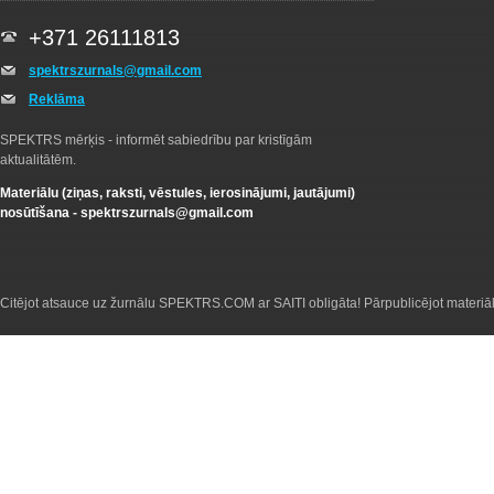
+371 26111813
spektrszurnals@gmail.com
Reklāma
SPEKTRS mērķis - informēt sabiedrību par kristīgām
aktualitātēm.
Materiālu (ziņas, raksti, vēstules, ierosinājumi, jautājumi)
nosūtīšana -
spektrszurnals@gmail.com
Citējot atsauce uz žurnālu SPEKTRS.COM ar SAITI obligāta! Pārpublicējot materiā