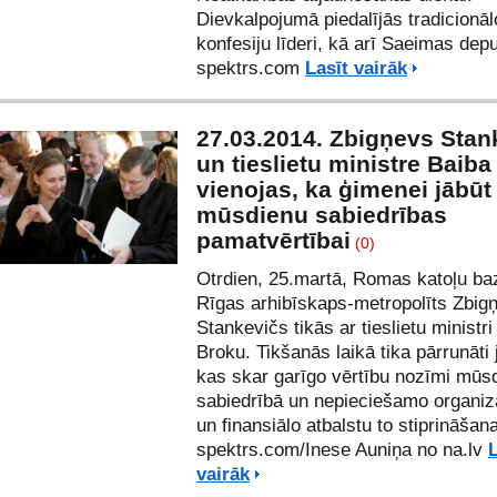
Dievkalpojumā piedalījās tradicionāl
konfesiju līderi, kā arī Saeimas depu
spektrs.com
Lasīt vairāk
27.03.2014. Zbigņevs Stan
un tieslietu ministre Baib
vienojas, ka ģimenei jābūt
mūsdienu sabiedrības
pamatvērtībai
(0)
Otrdien, 25.martā, Romas katoļu ba
Rīgas arhibīskaps-metropolīts Zbig
Stankevičs tikās ar tieslietu ministr
Broku. Tikšanās laikā tika pārrunāti 
kas skar garīgo vērtību nozīmi mūs
sabiedrībā un nepieciešamo organiz
un finansiālo atbalstu to stiprināšana
spektrs.com
/Inese Auniņa no
na.lv
L
vairāk