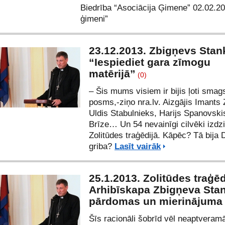
Biedrība “Asociācija Ģimene” 02.02.20
ģimeni”
23.12.2013. Zbigņevs Stan
“Iespiediet gara zīmogu
matērijā”
(0)
– Šis mums visiem ir bijis ļoti smag
posms,-ziņo
nra.lv.
Aizgājis Imants 
Uldis Stabulnieks, Harijs Spanovski
Brīze… Un 54 nevainīgi cilvēki izdz
Zolitūdes traģēdijā. Kāpēc? Tā bija 
griba?
Lasīt vairāk
25.1.2013. Zolitūdes traģēd
Arhibīskapa Zbigņeva Sta
pārdomas un mierinājuma 
Šīs racionāli šobrīd vēl neaptveram