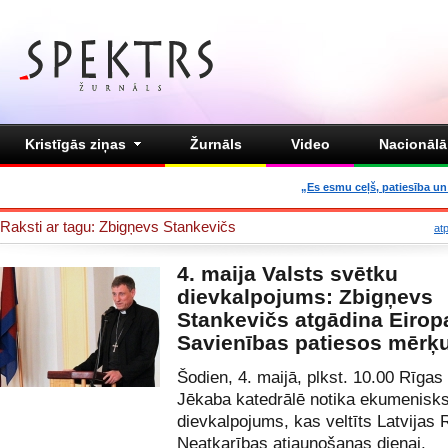
Kristīgās ziņas
Žurnāls
Video
Nacionālā 
„Es esmu ceļš, patiesība un 
Raksti ar tagu: Zbigņevs Stankevičs
at
4. maija Valsts svētku
dievkalpojums: Zbigņevs
Stankevičs atgādina Eirop
Savienības patiesos mērķ
Šodien, 4. maijā, plkst. 10.00 Rīgas
Jēkaba katedrālē notika ekumenisk
dievkalpojums, kas veltīts Latvijas 
Neatkarības atjaunošanas dienai.