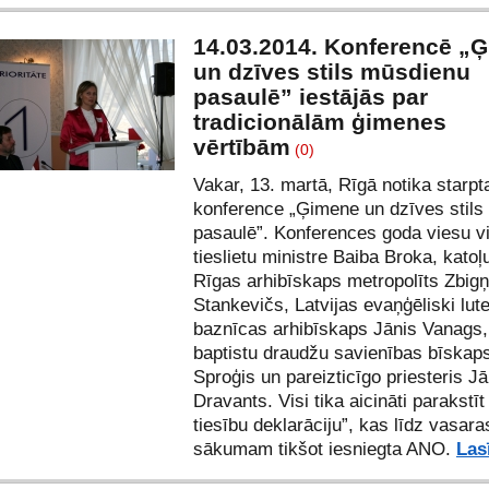
14.03.2014. Konferencē „
un dzīves stils mūsdienu
pasaulē” iestājās par
tradicionālām ģimenes
vērtībām
(0)
Vakar, 13. martā, Rīgā notika starpt
konference „Ģimene un dzīves stil
pasaulē”. Konferences goda viesu vi
tieslietu ministre Baiba Broka, kato
Rīgas arhibīskaps metropolīts Zbig
Stankevičs, Latvijas evaņģēliski lut
baznīcas arhibīskaps Jānis Vanags,
baptistu draudžu savienības bīskaps
Sproģis un pareizticīgo priesteris Jā
Dravants. Visi tika aicināti parakst
tiesību deklarāciju”, kas līdz vasara
sākumam tikšot iesniegta ANO.
Las