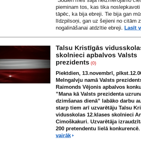
“Šodien mēs šajā neizmērojamo cie
pieminam tos, kas tika noslepkavoti 
tāpēc, ka bija ebreji. Tie bija gan m
līdzpilsoņi, gan uz šejieni no citā
nogalināšanai atdzītie ebreji.
Lasīt 
Talsu Kristīgās vidusskola
skolnieci apbalvos Valsts
prezidents
(0)
Piektdien, 13.novembrī, plkst.12.0
Melngalvju namā Valsts prezident
Raimonds Vējonis apbalvos konk
”Mana kā Valsts prezidenta uzruna
dzimšanas dienā” labāko darbu au
starp tiem arī uzvarētāju Talsu Kr
vidusskolas 12.klases skolnieci A
Cimoškakuri. Uzvarētāja izraudzīt
200 pretendentu lielā konkurencē
vairāk