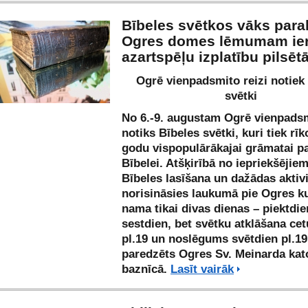
Bībeles svētkos vāks para
Ogres domes lēmumam ie
azartspēļu izplatību pilsēt
Ogrē vienpadsmito reizi notiek
svētki
No 6.-9. augustam Ogrē vienpads
notiks Bībeles svētki, kuri tiek rīk
godu vispopulārākajai grāmatai p
Bībelei. Atšķirībā no iepriekšējie
Bībeles lasīšana un dažādas aktiv
norisināsies laukumā pie Ogres k
nama tikai divas dienas – piektdi
sestdien, bet svētku atklāšana cet
pl.19 un noslēgums svētdien pl.19
paredzēts Ogres Sv. Meinarda kat
baznīcā.
Lasīt vairāk