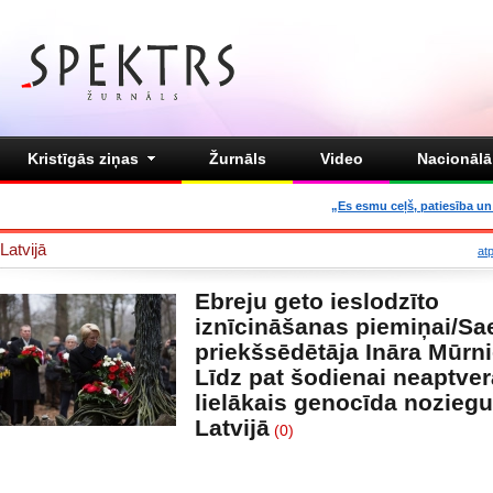
Kristīgās ziņas
Žurnāls
Video
Nacionālā 
„Es esmu ceļš, patiesība un 
Latvijā
at
Ebreju geto ieslodzīto
iznīcināšanas piemiņai/S
priekšsēdētāja Ināra Mūrn
Līdz pat šodienai neaptver
lielākais genocīda nozieg
Latvijā
(0)