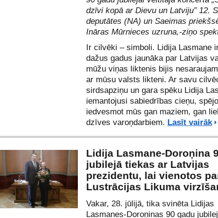
dzīvi kopā ar Dievu un Latviju” 12.
deputātes (NA) un Saeimas priekšs
Ināras Mūrnieces uzruna,-ziņo spek
Ir cilvēki – simboli. Lidija Lasmane ir
dažus gadus jaunāka par Latvijas val
mūžu viņas liktenis bijis nesaraujami
ar mūsu valsts likteni. Ar savu cilv
sirdsapziņu un gara spēku Lidija L
iemantojusi sabiedrības cieņu, spējo
iedvesmot mūs gan maziem, gan lie
dzīves varoņdarbiem.
Lasīt vairāk
Lidija Lasmane-Doroņina 
jubilejā tiekas ar Latvijas
prezidentu, lai vienotos pa
Lustrācijas Likuma virzīš
Vakar, 28. jūlijā, tika svinēta Lidijas
Lasmanes-Doroņinas 90 gadu jubilej