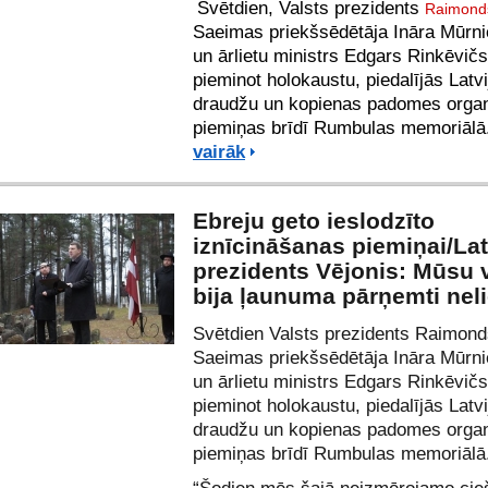
Svētdien, Valsts prezidents
Raimonds
Saeimas priekšsēdētāja Ināra Mūrn
un ārlietu ministrs Edgars Rinkēvičs
pieminot holokaustu, piedalījās Latv
draudžu un kopienas padomes organ
piemiņas brīdī Rumbulas memoriālā
vairāk
Ebreju geto ieslodzīto
iznīcināšanas piemiņai/Lat
prezidents Vējonis: Mūsu 
bija ļaunuma pārņemti neli
Svētdien Valsts prezidents Raimond
Saeimas priekšsēdētāja Ināra Mūrn
un ārlietu ministrs Edgars Rinkēvičs
pieminot holokaustu, piedalījās Latv
draudžu un kopienas padomes organ
piemiņas brīdī Rumbulas memoriālā