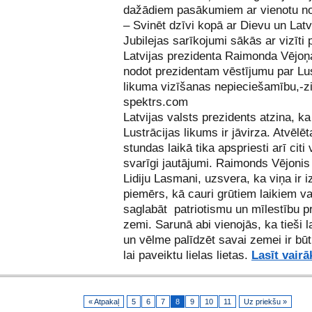
dažādiem pasākumiem ar vienotu 
– Svinēt dzīvi kopā ar Dievu un Latv
Jubilejas sarīkojumi sākās ar vizīti 
Latvijas prezidenta Raimonda Vējoņ
nodot prezidentam vēstījumu par Lus
likuma vizīšanas nepieciešamību,-z
spektrs.com
Latvijas valsts prezidents atzina, ka
Lustrācijas likums ir jāvirza. Atvēlēt
stundas laikā tika apspriesti arī citi 
svarīgi jautājumi. Raimonds Vējonis
Lidiju Lasmani, uzsvera, ka viņa ir i
piemērs, kā cauri grūtiem laikiem va
saglabāt patriotismu un mīlestību p
zemi. Sarunā abi vienojās, ka tieši l
un vēlme palīdzēt savai zemei ir būt
lai paveiktu lielas lietas.
Lasīt vairā
« Atpakaļ
5
6
7
8
9
10
11
Uz priekšu »