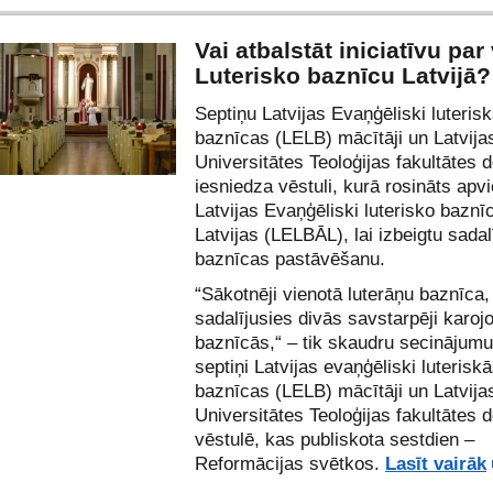
Vai atbalstāt iniciatīvu par
Luterisko baznīcu Latvijā?
Septiņu Latvijas Evaņģēliski luteris
baznīcas (LELB) mācītāji un Latvija
Universitātes Teoloģijas fakultātes 
iesniedza vēstuli, kurā rosināts apvi
Latvijas Evaņģēliski luterisko baznī
Latvijas (LELBĀL), lai izbeigtu sadal
baznīcas pastāvēšanu.
“Sākotnēji vienotā luterāņu baznīca, 
sadalījusies divās savstarpēji karoj
baznīcās,“ – tik skaudru secinājum
septiņi Latvijas evaņģēliski luterisk
baznīcas (LELB) mācītāji un Latvija
Universitātes Teoloģijas fakultātes 
vēstulē, kas publiskota sestdien –
Reformācijas svētkos.
Lasīt vairāk