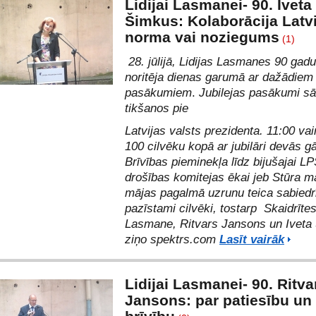
Lidijai Lasmanei- 90. Iveta
Šimkus: Kolaborācija Latvi
norma vai noziegums
(1)
28. jūlijā, Lidijas Lasmanes 90 gadu 
noritēja dienas garumā ar dažādie
pasākumiem
.
Jubilejas pasākumi sā
tikšanos
pie
Latvijas valsts prezidenta
. 11:00 va
100 cilvēku kopā ar jubilāri devās g
Brīvības pieminekļa līdz bijušajai L
drošības komitejas ēkai jeb Stūra mā
mājas pagalmā uzrunu teica sabiedr
pazīstami cilvēki, tostarp
Skaidrīte
Lasmane
,
Ritvars Jansons
un Iveta
ziņo spektrs.com
Lasīt vairāk
Lidijai Lasmanei- 90. Ritva
Jansons: par patiesību un