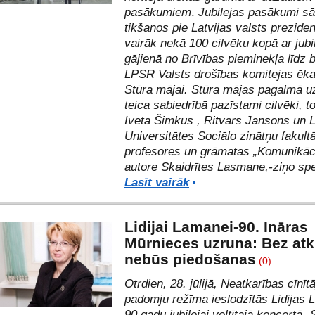
pasākumiem
.
Jubilejas pasākumi sā
tikšanos
pie Latvijas valsts prezide
vairāk nekā 100 cilvēku kopā ar jubi
gājienā no Brīvības pieminekļa līdz b
LPSR Valsts drošības komitejas ēka
Stūra mājai.
Stūra mājas pagalmā u
teica sabiedrībā pazīstami cilvēki, t
Iveta Šimkus
,
Ritvars Jansons
un
L
Universitātes Sociālo zinātņu fakult
profesores un grāmatas „Komunikāci
autore Skaidrītes Lasmane,-ziņo sp
Lasīt vairāk
Lidijai Lamanei-90. Ināras
Mūrnieces uzruna: Bez atk
nebūs piedošanas
(0)
Otrdien, 28. jūlijā, Neatkarības cīnīt
padomju režīma ieslodzītās Lidijas
90 gadu jubilejai veltītajā koncertā „